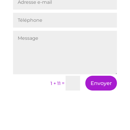
Envoyer
=
1 + 11