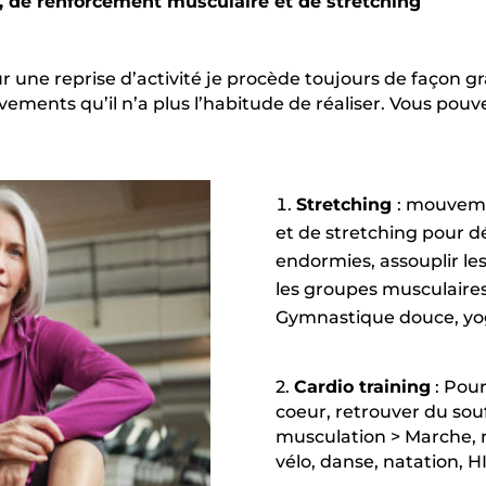
, de renforcement musculaire et de stretching
une reprise d’activité je procède toujours de façon gra
ments qu’il n’a plus l’habitude de réaliser. Vous pouve
Stretching
: mouvemen
et de stretching pour dé
endormies, assouplir les
les groupes musculaires
Gymnastique douce, y
2.
Cardio training
: Pour
coeur, retrouver du souf
musculation
> Marche, r
vélo, danse, natation, H