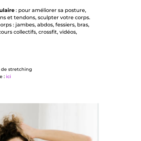
laire
: pour améliorer sa posture,
ons et tendons, sculpter votre corps.
orps : jambes, abdos, fessiers, bras,
cours collectifs, crossfit, vidéos,
e de stretching
e :
ici