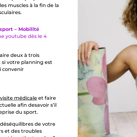
les muscles à la fin de la
culaires.
sport – Mobilité
e youtube dès le 4
faire deux à trois
si votre planning est
i convenir
visite médicale
et faire
ctuelle afin de
savoir s’il
eprise du sport.
s déséquilibres de votre
rs et des troubles